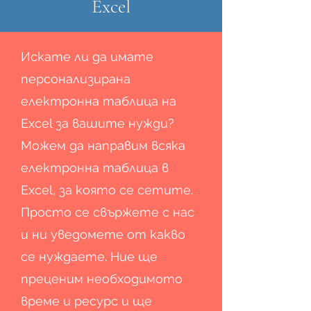
Excel
Искате ли да имате
персонализирана
електронна таблица на
Excel за вашите нужди?
Можем да направим всяка
електронна таблица в
Excel, за която се сетите.
Просто се свържете с нас
и ни уведомете от какво
се нуждаете. Ние ще
преценим необходимото
време и ресурс и ще