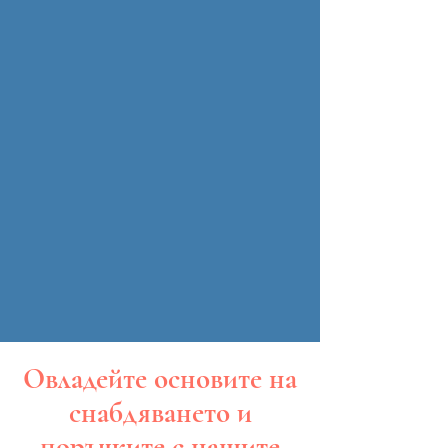
Овладейте основите на
снабдяването и
поръчките с нашите