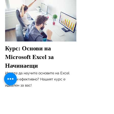
Курс: Основи на
Microsoft Excel за
Начинаещи
Искате да научите основите на Excel
бързо и ефективно? Нашият курс е
идеален за вас!
Час и място
Курсът ще се проведе при минимум 6
записани