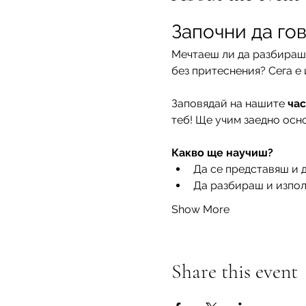
Започни да го
Мечтаеш ли да разбираш
без притеснения? Сега е
Заповядай на нашите 
час
теб! Ще учим заедно осн
Какво ще научиш?
Да се представяш и 
Да разбираш и изпо
Show More
Share this event