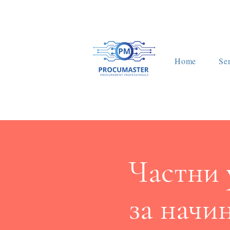
Home
Se
Частни 
за начи