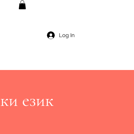
Log In
ки език