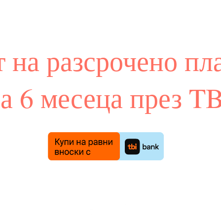
т на разсрочено пл
за 6 месеца през TB