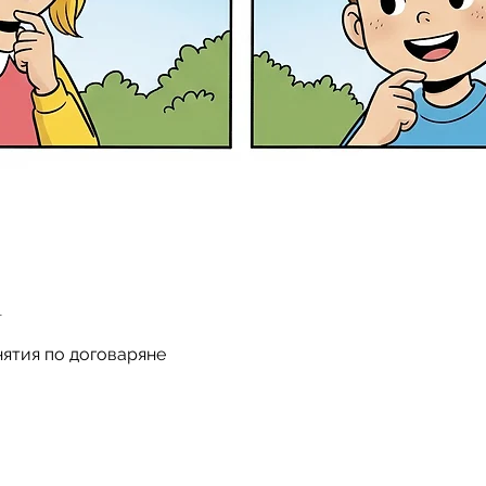
n
нятия по договаряне