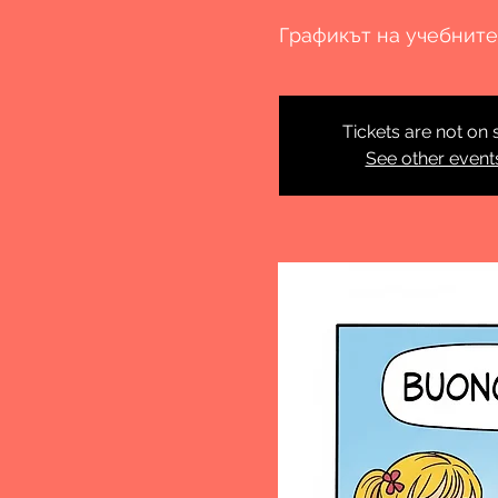
Графикът на учебните
Tickets are not on 
See other event