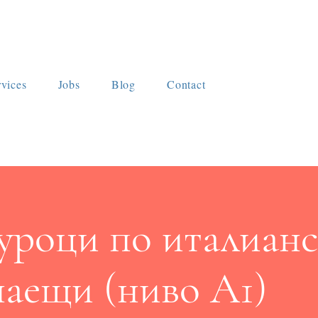
rvices
Jobs
Blog
Contact
уроци по италианс
наещи (ниво А1)