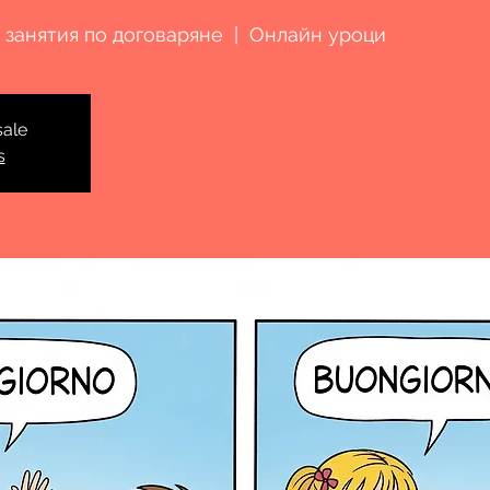
 занятия по договаряне
  |  
Онлайн уроци
sale
s