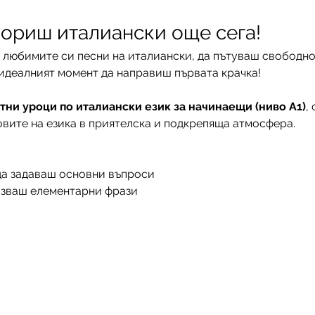
вориш италиански още сега!
 любимите си песни на италиански, да пътуваш свободно
 идеалният момент да направиш първата крачка!
тни уроци по италиански
език за начинаещи (ниво А1)
,
овите на езика в приятелска и подкрепяща атмосфера.
да задаваш основни въпроси
лзваш елементарни фрази