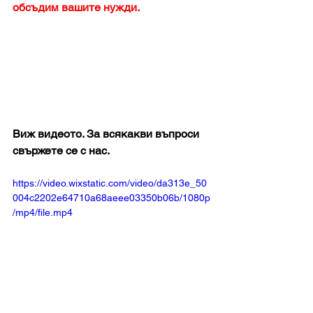
обсъдим вашите нужди.
Виж видеото. За всякакви въпроси 
свържете се с нас.
https://video.wixstatic.com/video/da313e_50
004c2202e64710a68aeee03350b06b/1080p
/mp4/file.mp4