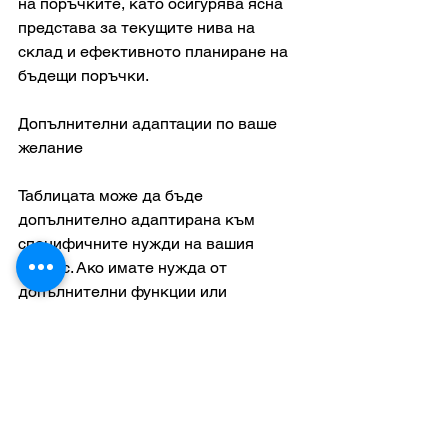
на поръчките, като осигурява ясна 
представа за текущите нива на 
склад и ефективното планиране на 
бъдещи поръчки.
Допълнителни адаптации по ваше 
желание
Таблицата може да бъде 
допълнително адаптирана към 
специфичните нужди на вашия 
бизнес. Ако имате нужда от 
допълнителни функции или 
промени, които ще направят 
таблицата по-подходяща за вашите 
операции, не се колебайте да се 
свържете с нас, за да обсъдим цени 
и условия. Вашият успех е наш 
приоритет!